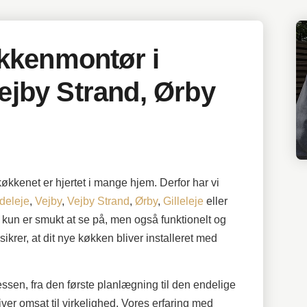
kkenmontør i
Vejby Strand, Ørby
kkenet er hjertet i mange hjem. Derfor har vi
ldeleje
,
Vejby
,
Vejby Strand
,
Ørby
,
Gilleleje
eller
 kun er smukt at se på, men også funktionelt og
krer, at dit nye køkken bliver installeret med
en, fra den første planlægning til den endelige
bliver omsat til virkelighed. Vores erfaring med