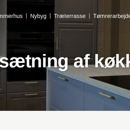
mmerhus
Nybyg
Træterrasse
Tømrerarbejd
sætning af køk