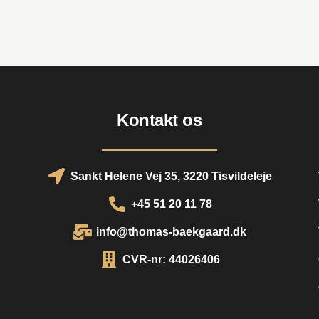
Kontakt os
Sankt Helene Vej 35, 3220 Tisvildeleje
+45 51 20 11 78
info@thomas-baekgaard.dk
CVR-nr: 44026406