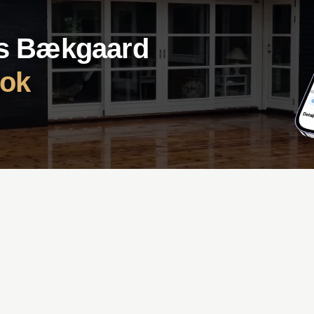
s Bækgaard
ok