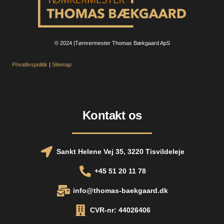
© 2024 |Tømrermester Thomas Bækgaard ApS
Privatlivspolitik
|
Sitemap
Kontakt os
Sankt Helene Vej 35, 3220 Tisvildeleje
+45 51 20 11 78
info@thomas-baekgaard.dk
CVR-nr: 44026406